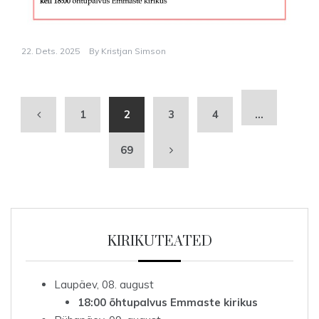
22. Dets. 2025
By
Kristjan Simson
1
2
3
4
…
69
KIRIKUTEATED
Laupäev, 08. august
18:00 õhtupalvus Emmaste kirikus